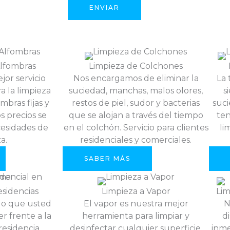
a
ENVIAR
j
e
Alfombras
Limpieza de Colchones
or servicio
Nos encargamos de eliminar la
La 
a la limpieza
suciedad, manchas, malos olores,
s
bras fijas y
restos de piel, sudor y bacterias
suci
s precios se
que se alojan a través del tiempo
ten
cesidades de
en el colchón. Servicio para clientes
li
a.
residenciales y comerciales.
SABER MÁS
esidencias
Limpieza a Vapor
Lim
lo que usted
El vapor es nuestra mejor
N
r frente a la
herramienta para limpiar y
d
residencia,
desinfectar cualquier superficie.
inme