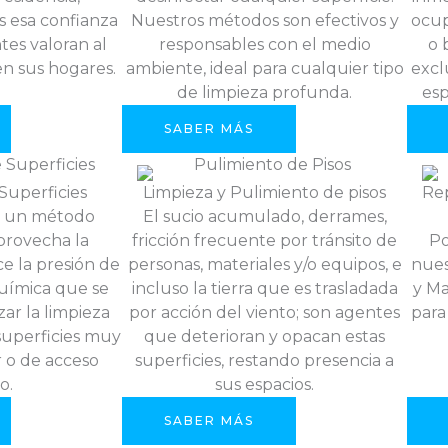
 esa confianza
Nuestros métodos son efectivos y
ocup
tes valoran al
responsables con el medio
o 
en sus hogares.
ambiente, ideal para cualquier tipo
excl
de limpieza profunda.
esp
SABER MÁS
Superficies
Limpieza y Pulimiento de pisos
Re
es un método
El sucio acumulado, derrames,
provecha la
fricción frecuente por tránsito de
Po
e la presión de
personas, materiales y/o equipos, e
nues
química que se
incluso la tierra que es trasladada
y Ma
zar la limpieza
por acción del viento; son agentes
para
superficies muy
que deterioran y opacan estas
r o de acceso
superficies, restando presencia a
o.
sus espacios.
SABER MÁS