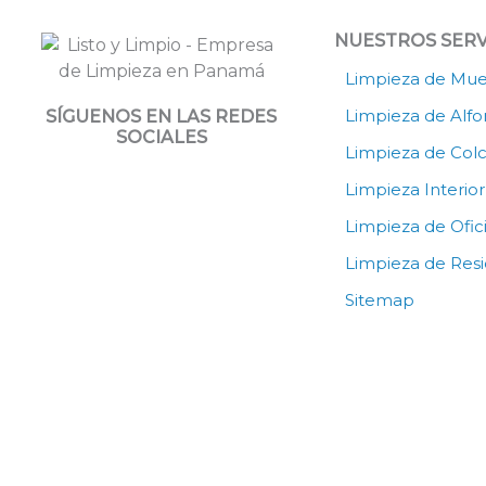
NUESTROS SERV
Limpieza de Mue
Limpieza de Alf
SÍGUENOS EN LAS REDES
SOCIALES
Limpieza de Col
Y
I
Limpieza Interio
o
n
u
s
Limpieza de Ofic
t
t
u
a
Limpieza de Resi
b
g
e
r
Sitemap
a
m
SERVICIOS LISTO Y LIMPI