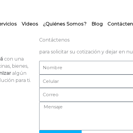
+507 6469 7008
listoylimp
rvicios
Videos
¿Quiénes Somos?
Blog
Contácte
Contáctenos
para solicitar su cotización y dejar en n
má
con una
N
cinas, bienes,
o
nizar
algún
C
m
ución para ti.
e
b
C
l
r
o
u
e
M
r
l
e
r
a
n
e
r
s
o