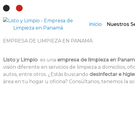
Ir
I
Y
n
o
al
s
u
t
t
contenido
a
u
g
b
Inicio
Nuestros Se
r
e
a
m
EMPRESA DE LIMPIEZA EN PANAMÁ
Listo y Limpio
es una
empresa de limpieza en Pana
visión diferente en servicios de limpieza a domicilios, ofi
autos, entre otros. ¿Estás buscando
desinfectar e higie
área en tu hogar u oficina? Consúltanos, tenemos la sol