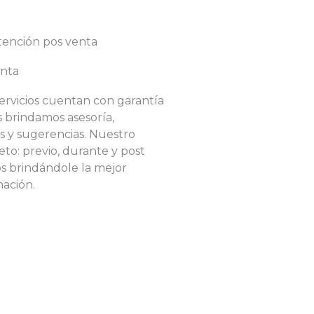
enta
ervicios cuentan con garantía
 brindamos asesoría,
 y sugerencias. Nuestro
eto: previo, durante y post
os brindándole la mejor
mación.