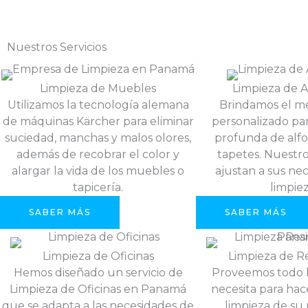
Nuestros Servicios
Limpieza de Muebles
Limpieza de 
Utilizamos la tecnología alemana
Brindamos el mej
de máquinas Kärcher para eliminar
personalizado par
suciedad, manchas y malos olores,
profunda de alfom
además de recobrar el color y
tapetes. Nuestro
alargar la vida de los muebles o
ajustan a sus ne
tapicería.
limpiez
SABER MÁS
SABER MÁS
Limpieza de Oficinas
Limpieza de R
Hemos diseñado un servicio de
Proveemos todo 
Limpieza de Oficinas en Panamá
necesita para hace
que se adapta a las necesidades de
limpieza de su 