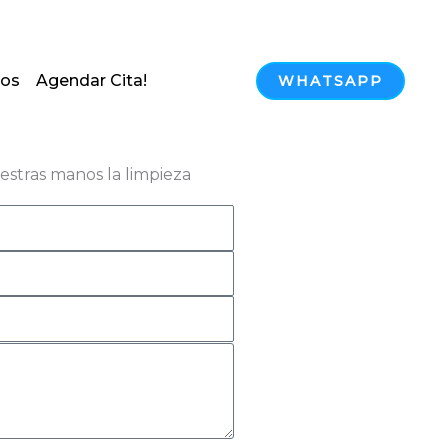
iopanama@gmail.com
nos
Agendar Cita!
WHATSAPP
uestras manos la limpieza