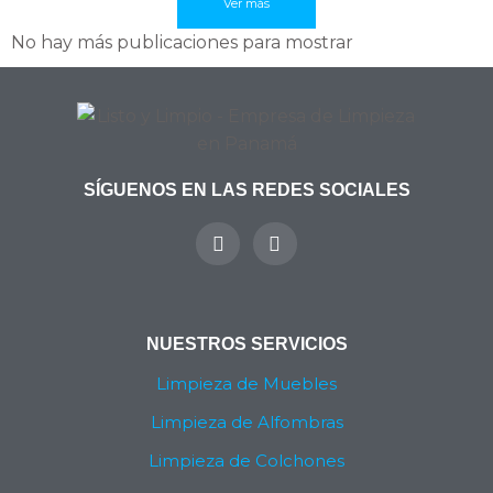
Ver más
No hay más publicaciones para mostrar
SÍGUENOS EN LAS REDES SOCIALES
Y
I
o
n
u
s
t
t
u
a
b
g
NUESTROS SERVICIOS
e
r
a
Limpieza de Muebles
m
Limpieza de Alfombras
Limpieza de Colchones