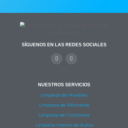
SÍGUENOS EN LAS REDES SOCIALES
Y
I
o
n
u
s
t
t
u
a
b
g
NUESTROS SERVICIOS
e
r
a
Limpieza de Muebles
m
Limpieza de Alfombras
Limpieza de Colchones
Limpieza Interior de Autos