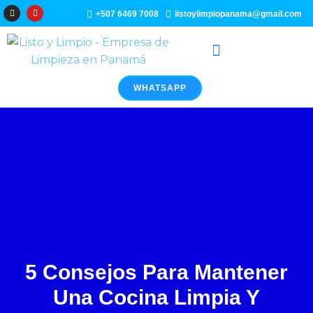
Ir
I
Y
+507 6469 7008
listoylimpiopanama@gmail.com
n
o
al
s
u
t
t
a
u
contenido
g
b
r
e
a
m
WHATSAPP
5 Consejos Para Mantener
Una Cocina Limpia Y