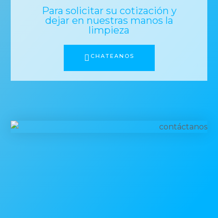
Para solicitar su cotización y
dejar en nuestras manos la
limpieza
CHATEANOS