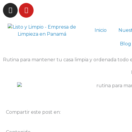
Ir
I
Y
al
n
o
contenido
s
u
t
t
Inicio
Nuest
a
u
g
b
Blog
r
e
a
Rutina para mantener tu casa limpia y ordenada todo 
m
Compartir este post en: