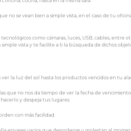
 oficina, cocina, hasta en la misma sala.
que no se vean bien a simple vista, en el caso de tu ofici
tecnológicos como cámaras, luces, USB, cables, entre otr
ple vista y te facilite a ti la búsqueda de dichos objet
 ver la luz del sol hasta los productos vencidos en tu al
das que no nos da tiempo de ver la fecha de vencimien
hacerlo y despeja tus lugares.
rden con más facilidad.
lla envases vacios que desordenas y molestan al moment