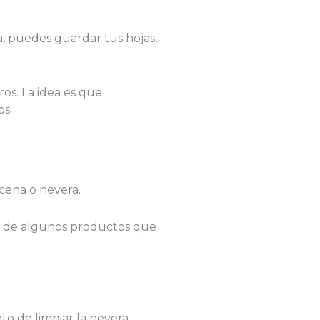
na, puedes guardar tus hojas,
os. La idea es que
os.
acena o nevera.
to de algunos productos que
o de limpiar la nevera.