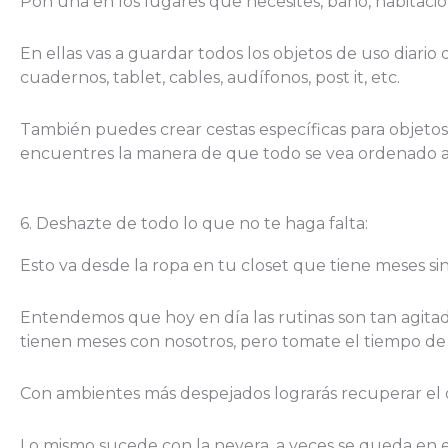
Pon una en los lugares que necesites, baño, habitación,
En ellas vas a guardar todos los objetos de uso diario 
cuadernos, tablet, cables, audífonos, post it, etc.
También puedes crear cestas específicas para objetos 
encuentres la manera de que todo se vea ordenado a sim
6. Deshazte de todo lo que no te haga falta:
Esto va desde la ropa en tu closet que tiene meses sin
Entendemos que hoy en día las rutinas son tan agita
tienen meses con nosotros, pero tomate el tiempo de 
Con ambientes más despejados lograrás recuperar el o
Lo mismo sucede con la nevera, a veces se queda en e