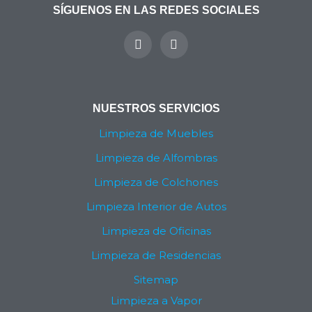
SÍGUENOS EN LAS REDES SOCIALES
Y
I
o
n
u
s
t
t
u
a
b
g
NUESTROS SERVICIOS
e
r
a
Limpieza de Muebles
m
Limpieza de Alfombras
Limpieza de Colchones
Limpieza Interior de Autos
Limpieza de Oficinas
Limpieza de Residencias
Sitemap
Limpieza a Vapor