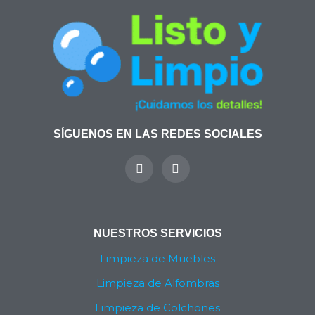
SÍGUENOS EN LAS REDES SOCIALES
Y
I
o
n
u
s
t
t
u
a
b
g
NUESTROS SERVICIOS
e
r
a
Limpieza de Muebles
m
Limpieza de Alfombras
Limpieza de Colchones