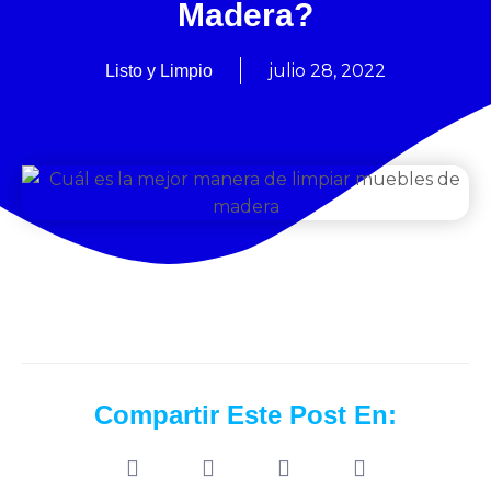
Madera?
julio 28, 2022
Listo y Limpio
Compartir Este Post En: