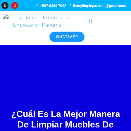
Ir
I
Y
+507 6469 7008
listoylimpiopanama@gmail.com
n
o
al
s
u
t
t
a
u
contenido
g
b
r
e
a
m
WHATSAPP
¿Cuál Es La Mejor Manera
De Limpiar Muebles De