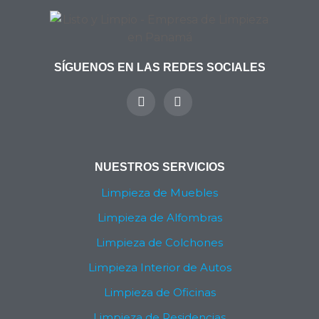
SÍGUENOS EN LAS REDES SOCIALES
Y
I
o
n
u
s
t
t
u
a
b
g
NUESTROS SERVICIOS
e
r
a
Limpieza de Muebles
m
Limpieza de Alfombras
Limpieza de Colchones
Limpieza Interior de Autos
Limpieza de Oficinas
Limpieza de Residencias