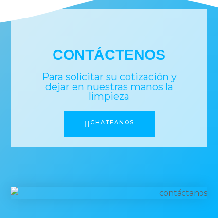
CONTÁCTENOS
Para solicitar su cotización y
dejar en nuestras manos la
limpieza
CHATEANOS