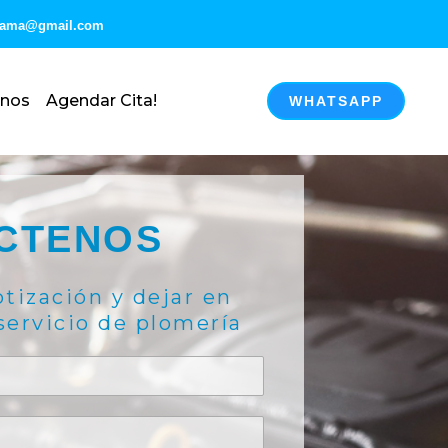
anama@gmail.com
enos
Agendar Cita!
WHATSAPP
CTENOS
otización y dejar en
servicio de plomería