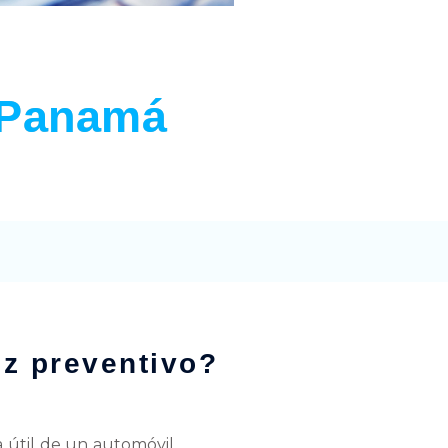
 Panamá
iz preventivo?
a útil de un automóvil