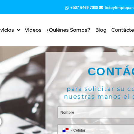
+507 6469 7008
listoylimpiop
vicios
Videos
¿Quiénes Somos?
Blog
Contáct
CONTÁ
para solicitar su c
nuestras manos el 
N
O
o
m
C
P
b