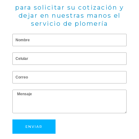
para solicitar su cotización y
dejar en nuestras manos el
servicio de plomería
N
o
m
C
b
e
r
l
C
e
u
o
l
r
M
a
r
e
r
e
n
o
s
a
ENVIAR
j