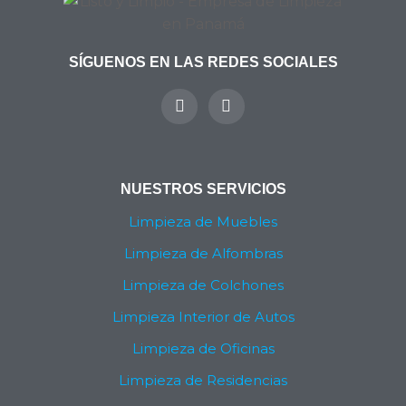
SÍGUENOS EN LAS REDES SOCIALES
Y
I
o
n
u
s
t
t
u
a
b
g
NUESTROS SERVICIOS
e
r
a
Limpieza de Muebles
m
Limpieza de Alfombras
Limpieza de Colchones
Limpieza Interior de Autos
Limpieza de Oficinas
Limpieza de Residencias