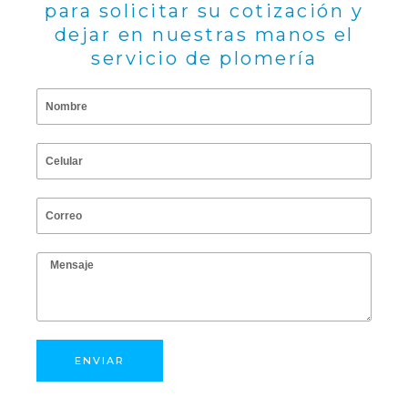
para solicitar su cotización y
dejar en nuestras manos el
servicio de plomería
N
o
m
C
b
e
r
l
C
e
u
o
l
r
M
a
r
e
r
e
n
o
s
a
ENVIAR
j
e