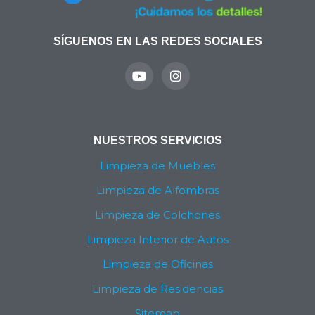
SÍGUENOS EN LAS REDES SOCIALES
Y
I
o
n
u
s
t
t
u
a
b
g
NUESTROS SERVICIOS
e
r
a
Limpieza de Muebles
m
Limpieza de Alfombras
Limpieza de Colchones
Limpieza Interior de Autos
Limpieza de Oficinas
Limpieza de Residencias
Sitemap